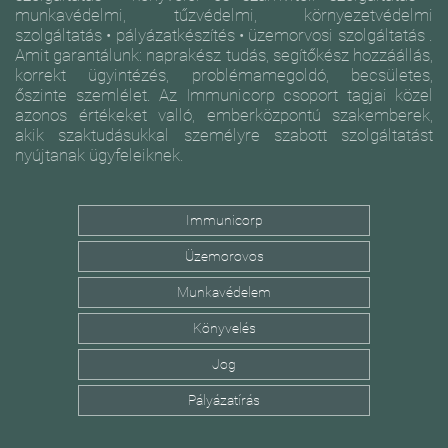
munkavédelmi, tűzvédelmi, környezetvédelmi
szolgáltatás • pályázatkészítés • üzemorvosi szolgáltatás .
Amit garantálunk: naprakész tudás, segítőkész hozzáállás,
korrekt ügyintézés, problémamegoldó, becsületes,
őszinte szemlélet. Az Immunicorp csoport tagjai közel
azonos értékeket valló, emberközpontú szakemberek,
akik szaktudásukkal személyre szabott szolgáltatást
nyújtanak ügyfeleiknek.
Immunicorp
Üzemorovos
Munkavédelem
Könyvelés
Jog
Pályázatírás