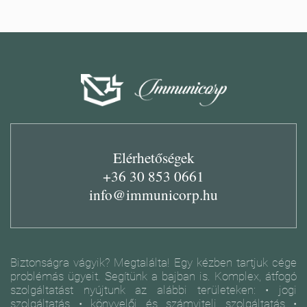
Elérhetőségek
+36 30 853 0661
info@immunicorp.hu
Biztonságra vágyik? Megtalálta! Egy kézben tartjuk cége
problémás ügyeit. Segítünk a bajban is. Komplex, átfogó
szolgáltatást nyújtunk az alábbi területeken: • jogi
szolgáltatás • könyvelői és számviteli szolgáltatás •