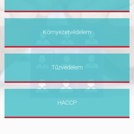
Környezetvédelem
Tűzvédelem
HACCP