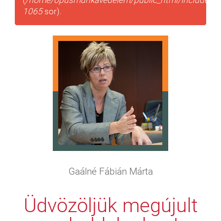
(
/home/opusmunkavedelem/public_html/includes/t
1065
sor).
Gaálné Fábián Márta
Üdvözöljük megújult