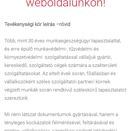
weboldalunkon!
Tevékenységi kör leírás –rövid
Több, mint 30 éves munkaegészségügyi tapasztalattal,
és erre épülő munkavédelmi-, tűzvédelmi és
környezetvédelmi szolgáltatással vállaljuk gyártó,
kereskedő, szolgáltató cégek számára a szakterületi
szolgáltatásokat. Az eltelt évek során, főállásban és
vállalkozóként széles szolgáltatói partneri körnek
végzett munkák során rendkívül széleskörű tapasztalatot
szereztünk.
Mi nem látszat dokumentumok gyártásával, hanem a
tényleges kockázatok felmérésével, feltárásával és
pontos, vállalkozásra, személyre szabott intézkedési