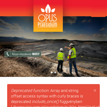
Ugrás
a
tartalomra
×
Hibaüzenet
Deprecated function
: Array and string
offset access syntax with curly braces is
deprecated
include_once()
függvényben